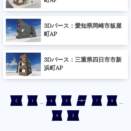
3Dパース：愛知県岡崎市板屋
町AP
3Dパース：三重県四日市市新
浜町AP
...
...
1
4
5
6
7
8
9