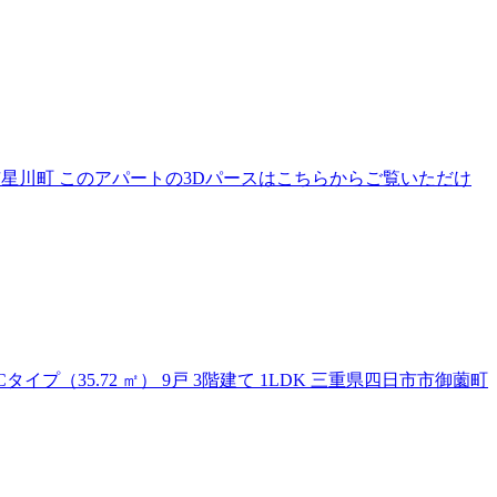
R 三重県桑名市星川町 このアパートの3Dパースはこちらからご覧いただけ
㎡）、Cタイプ（35.72 ㎡） 9戸 3階建て 1LDK 三重県四日市市御薗町