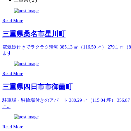
三重県 ( 2 )
Read More
三重県桑名市星川町
電気錠付きでラクラク帰宅 385.13 ㎡（116.50 坪） 279.
ます
Read More
三重県四日市市御薗町
駐車場・駐輪場付きのアパート 380.29 ㎡（115.04 坪） 356.8
こ...
Read More