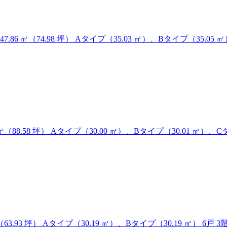
7.86 ㎡（74.98 坪） Aタイプ（35.03 ㎡）、Bタイプ（35.
3 ㎡（88.58 坪） Aタイプ（30.00 ㎡）、Bタイプ（30.01 ㎡）
 ㎡（63.93 坪） Aタイプ（30.19 ㎡）、Bタイプ（30.19 ㎡