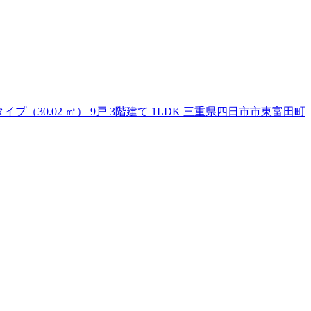
、Cタイプ（30.02 ㎡） 9戸 3階建て 1LDK 三重県四日市市東富田町