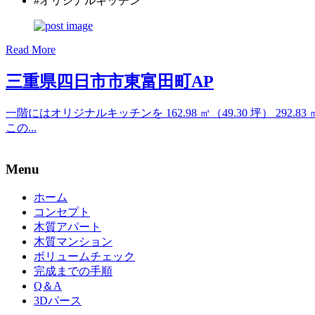
#オリジナルキッチン
Read More
三重県四日市市東富田町AP
一階にはオリジナルキッチンを 162.98 ㎡（49.30 坪） 292.8
この...
Menu
ホーム
コンセプト
木質アパート
木質マンション
ボリュームチェック
完成までの手順
Q＆A
3Dパース