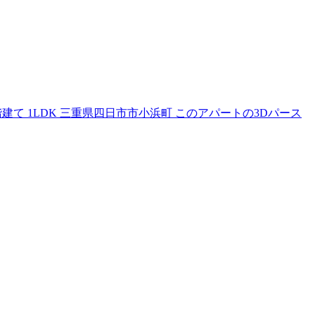
） 6戸 3階建て 1LDK 三重県四日市市小浜町 このアパートの3Dパース