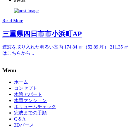
#連窓
Read More
三重県四日市市小浜町AP
連窓を取り入れた明るい室内 174.84 ㎡（52.89 坪） 211.35
はこちらから...
Menu
ホーム
コンセプト
木質アパート
木質マンション
ボリュームチェック
完成までの手順
Q＆A
3Dパース