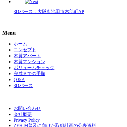
3Dパース：大阪府池田市木部町AP
Menu
ホーム
コンセプト
木質アパート
木質マンション
ボリュームチェック
完成までの手順
Q＆A
3Dパース
お問い合わせ
会社概要
Privacy Policy
ZEH-M普及に向けた取組計画の公表資料